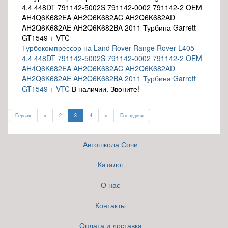
Турбокомпрессор на Land Rover Range Rover L405
4.4 448DT 791142-5002S 791142-0002 791142-2 OEM
AH4Q6K682EA AH2Q6K682AC AH2Q6K682AD
AH2Q6K682AE AH2Q6K682BA 2011 Турбина Garrett
GT1549 + VTC
В наличии. Звоните!
Первая
«
2
3
4
»
Последняя
Автошкола Сочи
Каталог
О нас
Контакты
Оплата и доставка