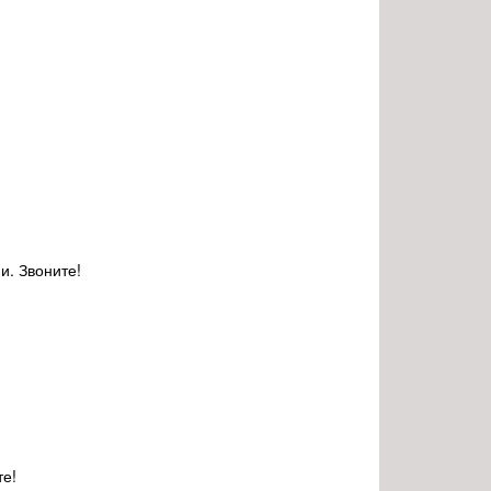
и. Звоните!
те!