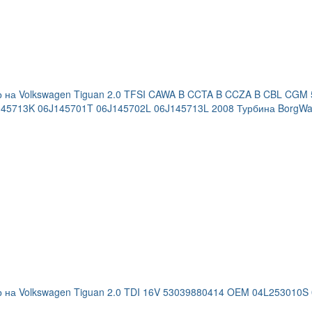
р на Volkswagen Tiguan 2.0 TFSI CAWA B CCTA B CCZA B CBL CG
45713K 06J145701T 06J145702L 06J145713L 2008 Турбина BorgWa
 на Volkswagen Tiguan 2.0 TDI 16V 53039880414 OEM 04L253010