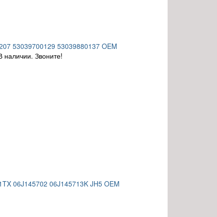
00207 53039700129 53039880137 OEM
В наличии. Звоните!
01TX 06J145702 06J145713K JH5 OEM