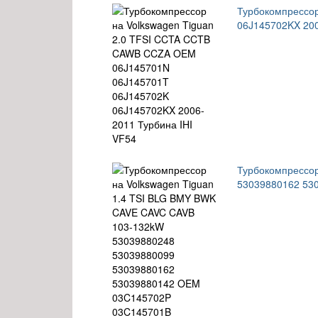
Турбокомпрессо
06J145702KX 200
Турбокомпрессор
53039880162 53