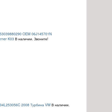
M 53039880290 OEM 06J145701N
rner K03
В наличии. Звоните!
S 04L253056C 2008 Турбина VW
В наличии.