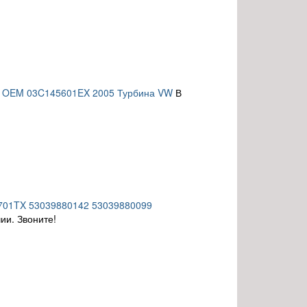
1E OEM 03C145601EX 2005 Турбина VW
В
5701TX 53039880142 53039880099
ии. Звоните!