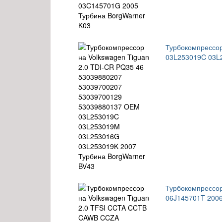
Турбокомпрессор
03L253019C 03L
Турбокомпрессо
06J145701T 200