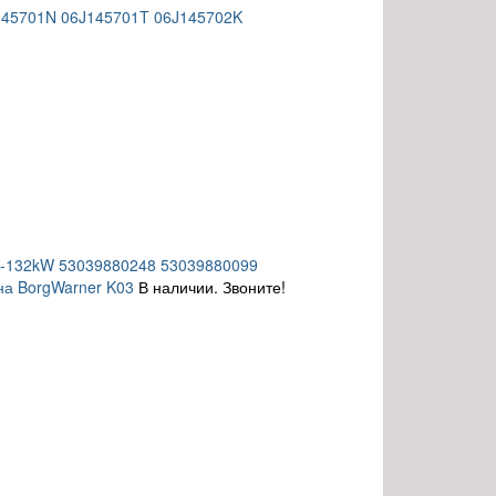
145701N 06J145701T 06J145702K
3-132kW 53039880248 53039880099
а BorgWarner K03
В наличии. Звоните!