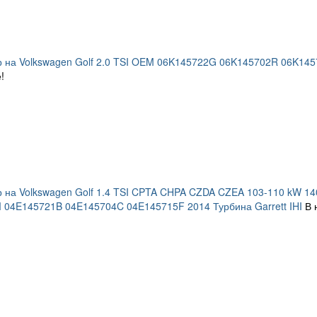
 на Volkswagen Golf 2.0 TSI OEM 06K145722G 06K145702R 06K14570
!
 на Volkswagen Golf 1.4 TSI CPTA CHPA CZDA CZEA 103-110 kW 14
04E145721B 04E145704C 04E145715F 2014 Турбина Garrett IHI
В 