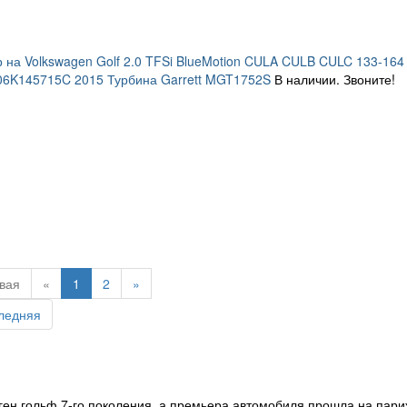
 на Volkswagen Golf 2.0 TFSi BlueMotion CULA CULB CULC 133-164
06K145715C 2015 Турбина Garrett MGT1752S
В наличии. Звоните!
вая
«
1
2
»
ледняя
аген гольф
7-го
поколения, а премьера автомобиля прошла на пари