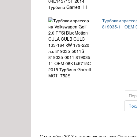
Турбокомпрессор
819035-11 OEM 
Пер
Пос
С сентября 2012 стартовали продажи Фольксв