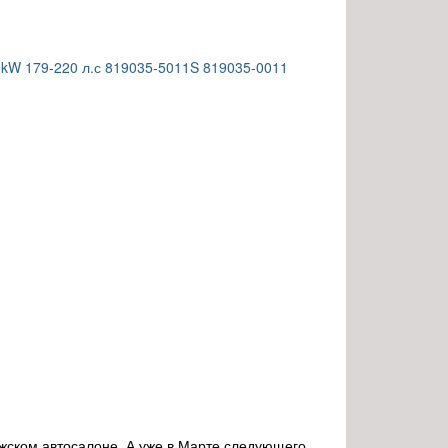
 kW 179-220 л.с 819035-5011S 819035-0011
жском автосалоне. А уже в Марте следующего