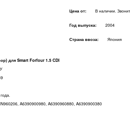
Цена от:
В наличии. Звонит
Год выпуска:
2004
Страна ввоза:
Япония
р) для Smart Forfour 1.5 CDI
БУ
39
 года.
N960206, A6390900980, A6390960880, A6390900380