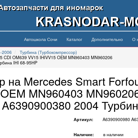
Автошкола Сочи
Каталог
Дополнительно
О 
4-2006
Турбина (Турбокомпрессор)
 1.5 CDI OM639 VV15 IHIVV15 OEM MN960403 MN960206
рбина IHI 68-95HP
 на Mercedes Smart Forfo
5 OEM MN960403 MN960206
A6390900380 2004 Турбин
Артикул:
A6390900980 A6
Наличие:
в наличии