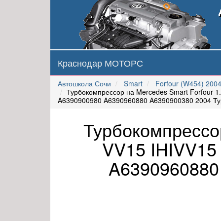
Краснодар МОТОРС
Автошкола Сочи
Smart
Forfour (W454) 200
Турбокомпрессор на Mercedes Smart Forfour
A6390900980 A6390960880 A6390900380 2004 Ту
Турбокомпрессор
VV15 IHIVV1
A6390960880 