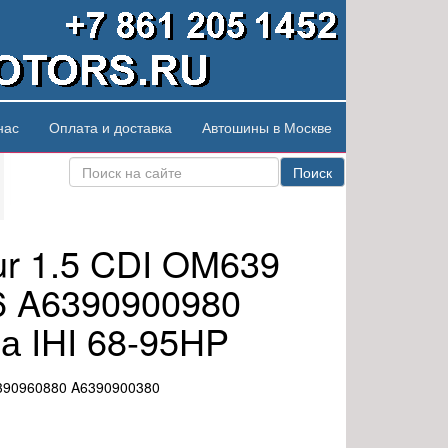
нас
Оплата и доставка
Автошины в Москве
Поиск
ur 1.5 CDI OM639
 A6390900980
а IHI 68-95HP
390960880 A6390900380