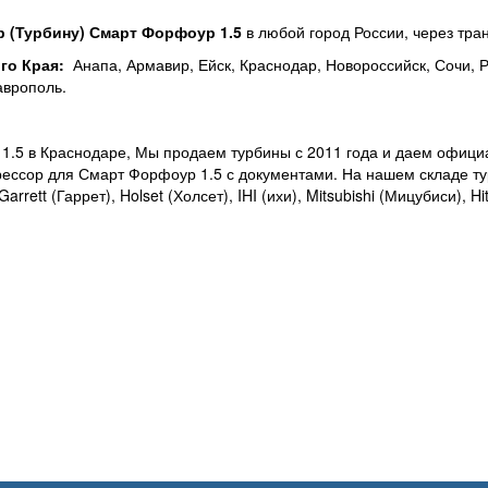
 (
Турбину) Смарт Форфоур 1.5
в любой город России, через тр
го Края:
Анапа, Армавир, Ейск, Краснодар, Новороссийск, Сочи, Ро
аврополь.
r
1.5 в Краснодаре, Мы продаем турбины с 2011 года и даем официа
рессор для Смарт Форфоур 1.5 с документами. На нашем складе т
rrett (Гаррет), Holset (Холсет), IHI (ихи), Mitsubishi (Мицубиси), H