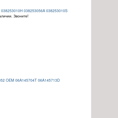
EM 038253010H 038253056A 038253010S
аличии. Звоните!
0052 OEM 06A145704T 06A145713D