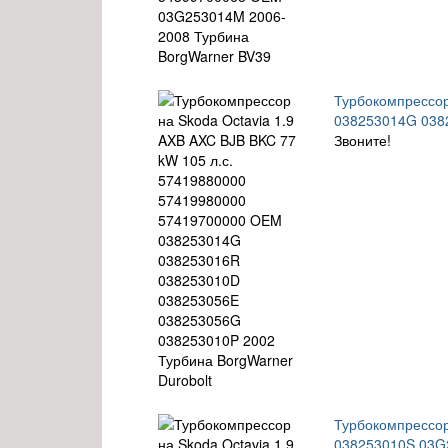
Турбокомпрессор
038253014G 038
Звоните!
Турбокомпрессо
038253010S 03G