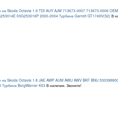
 на Skoda Octavia 1.9 TDI AUY AJM 713673-0007 713673-0006 O
253014E 03G253016P 2000-2004 Турбина Garrett GT1749V(S2)
В н
р на Skoda Octavia 1.8 JAE AWP AUM AWU AWV BKF BNU 5303988
 Турбина BorgWarner K03
В наличии. Звоните!