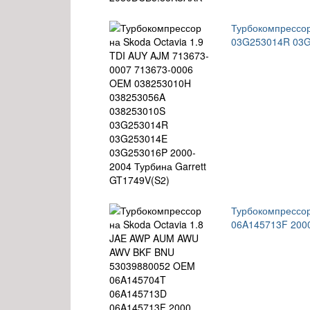
Турбокомпрессор
03G253014R 03G
Турбокомпрессо
06A145713F 2000