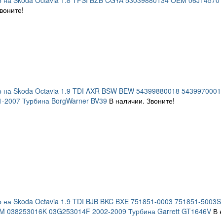
 на Skoda Octavia 1.8 TFSI BZB CGYA 53039880134 OEM 06J14570
воните!
р на Skoda Octavia 1.9 TDI AXR BSW BEW 54399880018 54399700
-2007 Турбина BorgWarner BV39
В наличии. Звоните!
 на Skoda Octavia 1.9 TDI BJB BKC BXE 751851-0003 751851-5003
M 038253016K 03G253014F 2002-2009 Турбина Garrett GT1646V
В 