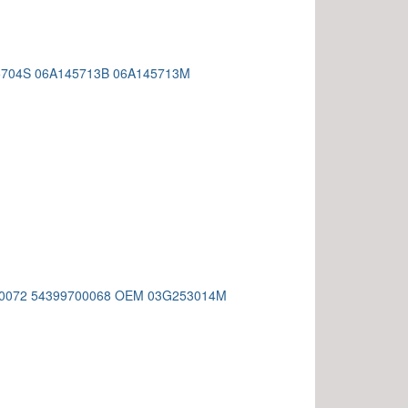
45704S 06A145713B 06A145713M
080072 54399700068 OEM 03G253014M