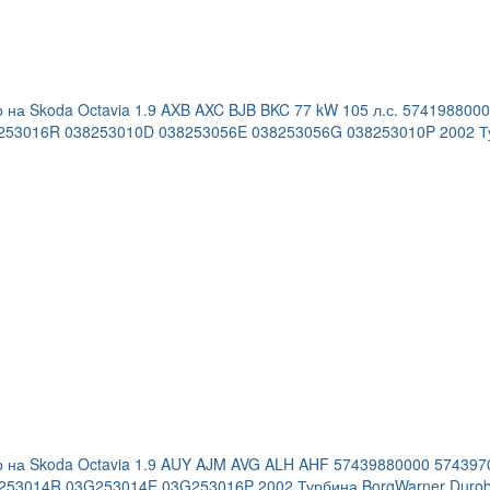
 на Skoda Octavia 1.9 AXB AXC BJB BKC 77 kW 105 л.с. 57419880
253016R 038253010D 038253056E 038253056G 038253010P 2002 Ту
р на Skoda Octavia 1.9 AUY AJM AVG ALH AHF 57439880000 57439
253014R 03G253014E 03G253016P 2002 Турбина BorgWarner Durob