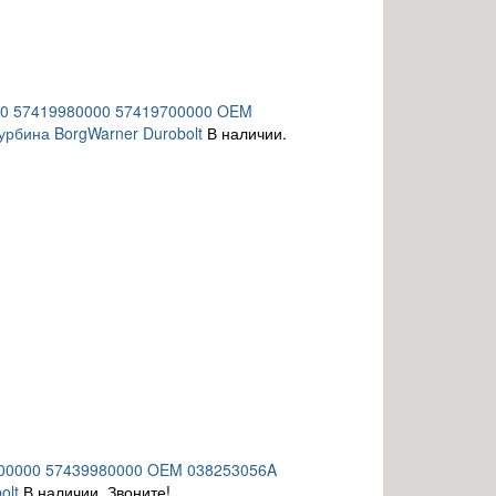
000 57419980000 57419700000 OEM
рбина BorgWarner Durobolt
В наличии.
700000 57439980000 OEM 038253056A
olt
В наличии. Звоните!