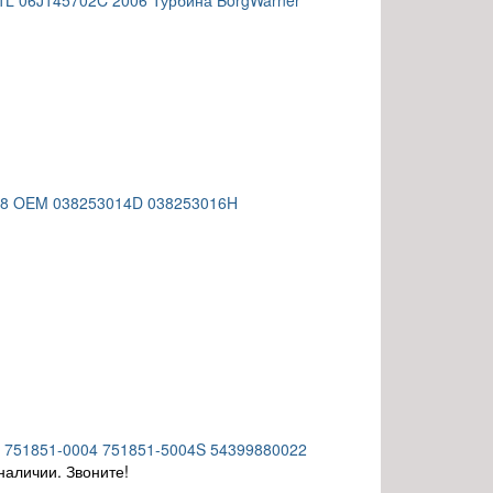
1L 06J145702C 2006 Турбина BorgWarner
018 OEM 038253014D 038253016H
S 751851-0004 751851-5004S 54399880022
наличии. Звоните!