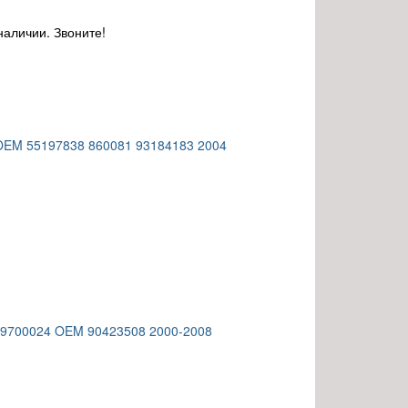
наличии. Звоните!
 OEM 55197838 860081 93184183 2004
049700024 OEM 90423508 2000-2008