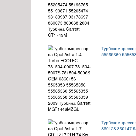
Турбокомпрессор
55565360 55565
Турбокомпрессор
860128 860147 9