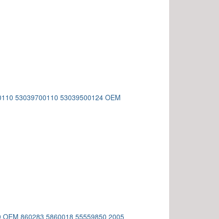
980110 53039700110 53039500124 OEM
49 OEM 860283 5860018 55559850 2005