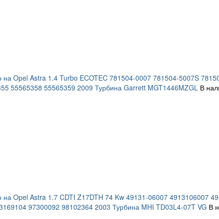
 на Opel Astra 1.4 Turbo ECOTEC 781504-0007 781504-5007S 781
355 55565358 55565359 2009 Турбина Garrett MGT1446MZGL
В нал
 на Opel Astra 1.7 CDTI Z17DTH 74 Kw 49131-06007 4913106007 
3169104 97300092 98102364 2003 Турбина MHI TD03L4-07T VG
В 