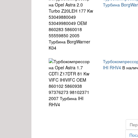
Турбина BorgWar
Турбокомпрессор
IHI RHV4
В налич
Пер
Пос