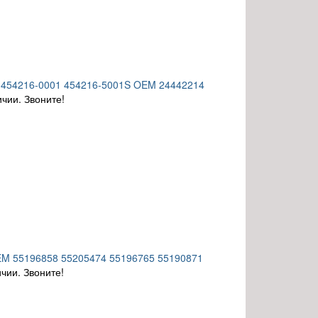
S 454216-0001 454216-5001S OEM 24442214
ичии. Звоните!
OEM 55196858 55205474 55196765 55190871
чии. Звоните!