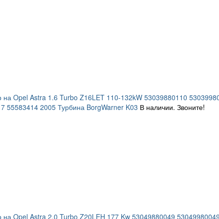
 на Opel Astra 1.6 Turbo Z16LET 110-132kW 53039880110 53039
7 55583414 2005 Турбина BorgWarner K03
В наличии. Звоните!
 на Opel Astra 2.0 Turbo Z20LEH 177 Kw 53049880049 530499800