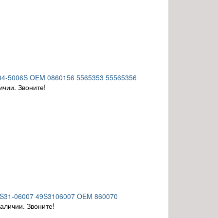
504-5006S OEM 0860156 5565353 55565356
ичии. Звоните!
49S31-06007 49S3106007 OEM 860070
наличии. Звоните!