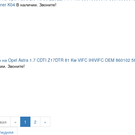
ner K04
В наличии. Звоните!
 на Opel Astra 1.7 CDTI Z17DTR 81 Kw VIFC IHIVIFC OEM 860102 
ии. Звоните!
вая
«
1
2
»
ледняя