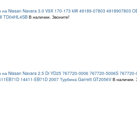
 на Nissan Navara 3.0 V9X 170-173 kW 49189-07803 4918907803
HI TD04HL4SB
В наличии. Звоните!
 на Nissan Navara 2.5 Di YD25 767720-0006 767720-5006S 76772
411EB71D 14411-EB71D 2007 Турбина Garrett GT2056V
В наличии. 