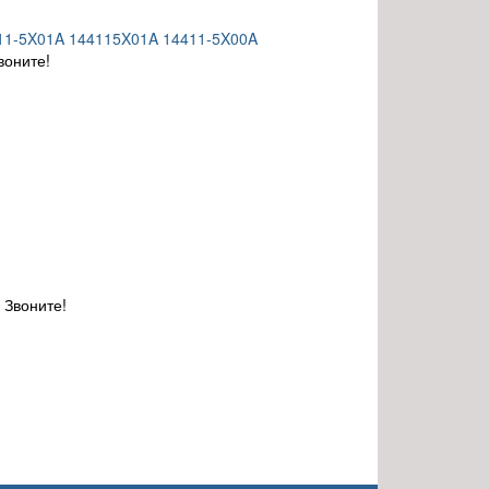
411-5X01A 144115X01A 14411-5X00A
воните!
 Звоните!