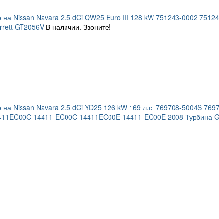
 на Nissan Navara 2.5 dCi QW25 Euro III 128 kW 751243-0002 75
rrett GT2056V
В наличии. Звоните!
 на Nissan Navara 2.5 dCi YD25 126 kW 169 л.с. 769708-5004S 7
411EC00C 14411-EC00C 14411EC00E 14411-EC00E 2008 Турбина Ga