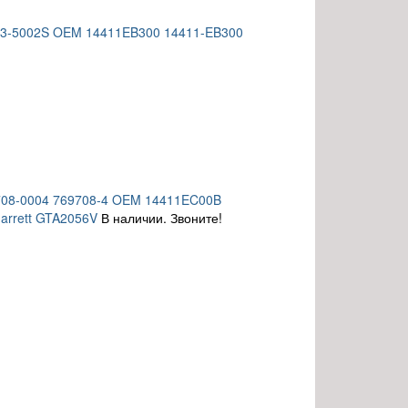
1243-5002S OEM 14411EB300 14411-EB300
69708-0004 769708-4 OEM 14411EC00B
rrett GTA2056V
В наличии. Звоните!