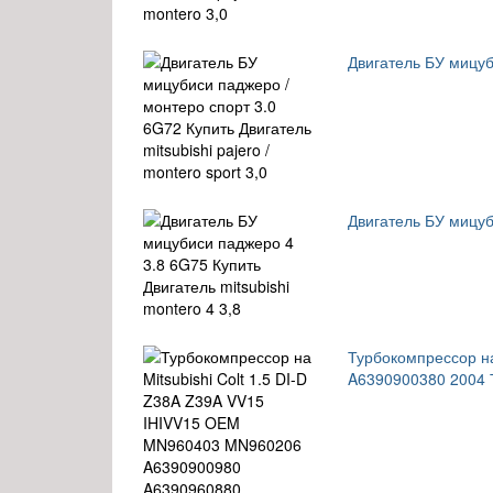
Двигатель БУ мицуби
Двигатель БУ мицуби
Турбокомпрессор н
A6390900380 2004 