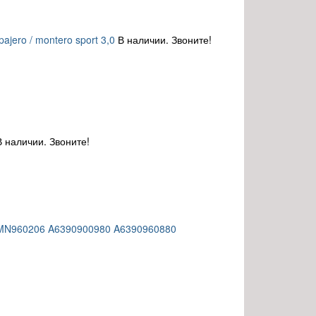
jero / montero sport 3,0
В наличии. Звоните!
В наличии. Звоните!
3 MN960206 A6390900980 A6390960880