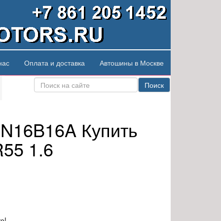
нас
Оплата и доставка
Автошины в Москве
Поиск
 N16B16A Купить
55 1.6
е!