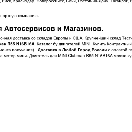
Ейск, Краснодар, Новороссийск, Сочи, Ростов-на-Дону, Таганрог,
спортную компанию.
 Автосервисов и Магазинов.
срочная доставка со складов Европы и США. Крупнейший склад Тес
мен R55 N16B16A
. Каталог бу двигателей MINI. Купить Контрактн
момента получения).
Доставка в Любой Город России
с оплатой п
на мотор мини. Двигатель для MINI Clubman R55 N16B16A можно куп