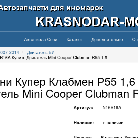
Автошкола Сочи
Каталог
Дополнительно
О 
2007-2014
Двигатель БУ
B16A Купить Двигатель Mini Cooper Clubman R55 1.6
ини Купер Клабмен Р55 1,6
тель Mini Cooper Clubman R
Артикул:
N16B16A
Наличие:
в наличии
Цена от:
В наличии. Звонит