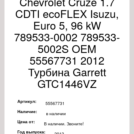
Chevrolet Cruze 1.7
CDTI ecoFLEX Isuzu,
Euro 5, 96 kW
789533-0002 789533-
5002S OEM
55567731 2012
Турбина Garrett
GTC1446VZ
Артикул:
55567731
Наличие:
в наличии
Цена от:
В наличии. Звоните!
Год выпуска:
2012