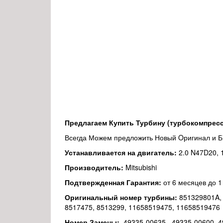
Предлагаем Купить Турбину (турбокомпресс
Всегда Можем предложить Новый Oригинал и 
Устанавливается на двигатель:
2.0 N47D20, 
Производитель:
Mitsubishi
Подтвержденная Гарантия:
от 6 месяцев до 1
Оригинальный номер турбины:
851329801A, 
8517475, 8513299, 11658519475, 11658519476
Номер Замены:
49335-00635, 49335-00600, 