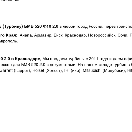
 (
Турбину) БМВ 520 Ф10 2.0
в любой город России, через транс
го Края:
Анапа, Армавир, Ейск, Краснодар, Новороссийск, Сочи, Ро
аврополь.
0 2.0 в Краснодаре
, Мы продаем турбины с 2011 года и даем офи
рессор для БМВ 520 2.0 с документами. На нашем складе турбин в
rrett (Гаррет), Holset (Холсет), IHI (ихи), Mitsubishi (Мицубиси), H