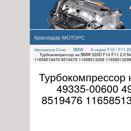
Краснодар МОТОРС
Автошкола Сочи
BMW
5-серия F10 / F11 2
Турбокомпрессор на BMW 520D F10 F11 2.0 
11658519476 8519476 11658513298 11658513299
Турбокомпрессор 
49335-00600 4
8519476 1165851