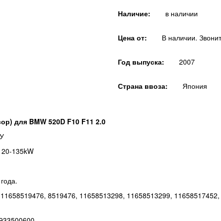
Наличие:
в наличии
Цена от:
В наличии. Звонит
Год выпуска:
2007
Страна ввоза:
Япония
ор) для BMW 520D F10 F11 2.0
БУ
120-135kW
 года.
11658519476, 8519476, 11658513298, 11658513299, 11658517452, 
4933500600