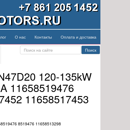
лог
О нас
Контакты
Оплата и доставка
Поиск
 N47D20 120-135kW
1A 11658519476
7452 11658517453
58519476 8519476 11658513298