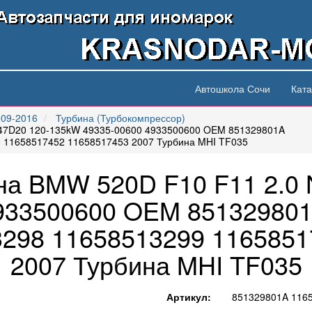
Автошкола Сочи
Ката
009-2016
Турбина (Турбокомпрессор)
N47D20 120-135kW 49335-00600 4933500600 OEM 851329801A
 11658517452 11658517453 2007 Турбина MHI TF035
на BMW 520D F10 F11 2.0
933500600 OEM 85132980
3298 11658513299 1165851
2007 Турбина MHI TF035
Артикул:
851329801A 116