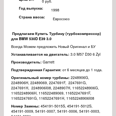
0 руб.
Год выпуска:
1998
Страна ввоза:
Евросоюз
Предлагаем Купить Турбину (турбокомпрессор)
для BMW 530D E39 3.0
Всегда Можем предложить Новый Oригинал и БУ
Устанавливается на двигатель:
3.0 M57 D30 6 Zyl
Производитель:
Garrett
Подтвержденная Гарантия:
от 6 месяцев до 1 года.
Оригинальный номер турбины:
2248906G,
2248906H, 22489069, 2247691F, 2247691G,
2247691H, 2248906I08, 2248907H, 11652248906G,
11652248906H, 116522489069, 11652247691F,
11652247691G, 11652247691H, 11652248906I08
Номер Замены:
454191-5015S, 454191-5012S,
454191-0009, 54191-0007, 54191-0006, 54191-0003,