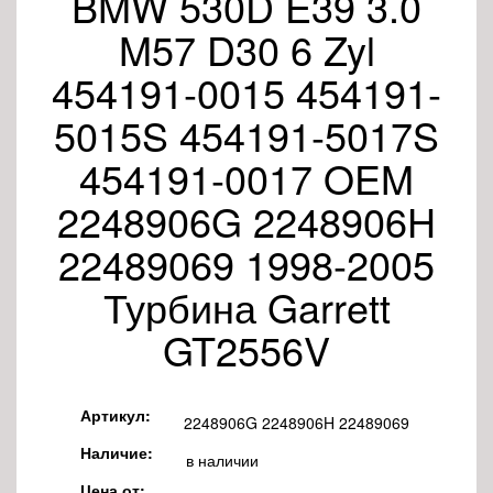
BMW 530D E39 3.0
M57 D30 6 Zyl
454191-0015 454191-
5015S 454191-5017S
454191-0017 OEM
2248906G 2248906H
22489069 1998-2005
Турбина Garrett
GT2556V
Артикул:
2248906G 2248906H 22489069
Наличие:
в наличии
Цена от: