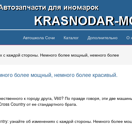
Автошкола Сочи
Каталог
Дополнительно
О 
иях с каждой стороны. Немного более мощный, немного более
много более мощный, немного более красивый.
ужественного к городу друга, V60? По правде говоря, эти две маши
ross Country от ее стандартного брата.