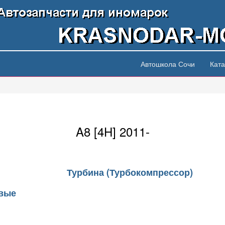
Автошкола Сочи
Ката
A8 [4H] 2011-
Турбина (Турбокомпрессор)
овые