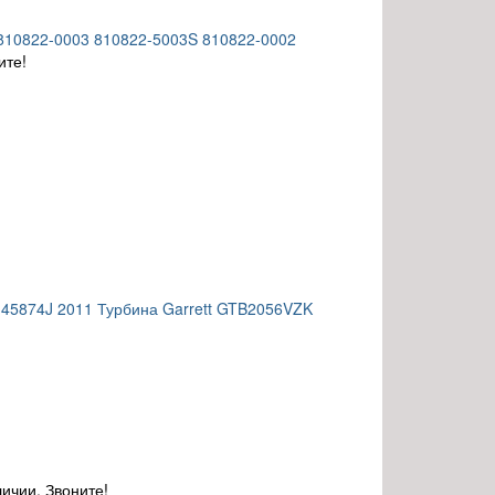
 810822-0003 810822-5003S 810822-0002
ите!
145874J 2011 Турбина Garrett GTB2056VZK
личии. Звоните!