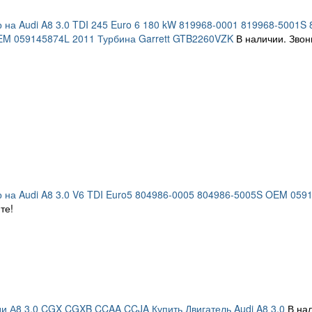
 на Audi A8 3.0 TDI 245 Euro 6 180 kW 819968-0001 819968-5001S
EM 059145874L 2011 Турбина Garrett GTB2260VZK
В наличии. Звон
 на Audi A8 3.0 V6 TDI Euro5 804986-0005 804986-5005S OEM 059
те!
ди А8 3.0 CGX CGXB CCAA CCJA Купить Двигатель Audi A8 3,0
В на